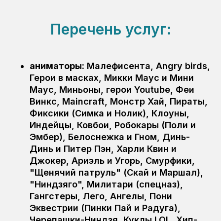
Перечень услуг:
аниматоры:
Малефисента, Angry birds,
Герои в масках, Микки Маус и Мини
Маус, Миньоны, герои Youtube, Феи
Винкс, Maincraft, Монстр Хай, Пираты,
Фиксики (Симка и Нолик), Клоуны,
Индейцы, Ковбои, Робокары (Поли и
Эмбер), Белоснежка и Гном, Динь-
Динь и Питер Пэн, Харли Квин и
Джокер, Ариэль и Угорь, Смурфики,
"Щенячий патруль" (Скай и Маршал),
"Ниндзяго", Милитари (спецназ),
Гангстеры, Лего, Ангелы, Пони
Эквестрии (Пинки Пай и Радуга),
Черепашки-Ниндзя, Куклы LOL, Хип-