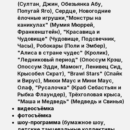
(Султан, Джин, Обезьянка Абу,
Попугай Яго), Сердце, Новогодние
ёлочные игрушки,"Монстры на
каникулах" (Мумия Мюррей,
Франкенштейн), "Красавица и
Чудовище" (Чудовище, Подсвечник,
Часы), Робокары (Поли и Эмбер),
"Алиса в стране чудес" (Кролик),
"Ледниковый период" (Опоссум Крэш,
Опоссум Эдди, Мамонт, Ленивец Сид,
Крысобел Скрат), "Brawl Stars" (Спайк
и Вирус), Микки Маус и Мини Маус,
Олаф, "Русалочка" (Краб Себастьян и
Рыбка Флаундер), Трёхголовая крыса,
"Маша и Медведь" (Медведь и Свинья)
видеосъёмка
фотосъёмка
шоу-программа
(бумажное шоу,
детские танцевальные коллективы,