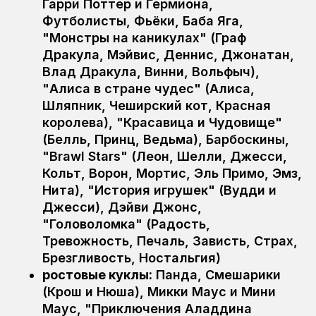
Гарри Поттер и Гермиона,
Футболисты, Фьёки, Баба Яга,
"Монстры на каникулах" (Граф
Дракула, Мэйвис, Деннис, Джонатан,
Влад Дракула, Винни, Вольфыч),
"Алиса в стране чудес" (Алиса,
Шляпник, Чеширский кот, Красная
королева), "Красавица и Чудовище"
(Белль, Принц, Ведьма), Барбоскины,
"Brawl Stars" (Леон, Шелли, Джесси,
Кольт, Ворон, Мортис, Эль Примо, Эмз,
Нита), "История игрушек" (Вудди и
Джесси), Дэйви Джонс,
"Головоломка" (Радость,
Тревожность, Печаль, Зависть, Страх,
Брезгливость, Ностальгия)
ростовые куклы:
Панда, Смешарики
(Крош и Нюша), Микки Маус и Мини
Маус, "Приключения Аладдина